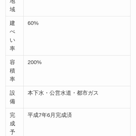
地
域
建
60%
ぺ
い
率
容
200%
積
率
設
本下水・公営水道・都市ガス
備
完
平成7年6月完成済
成
予