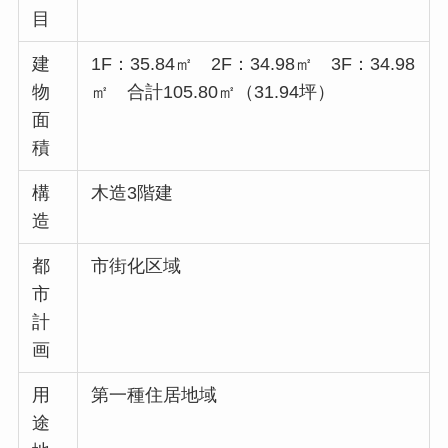
目
建
1F：35.84㎡ 2F：34.98㎡ 3F：34.98
物
㎡ 合計105.80㎡（31.94坪）
面
積
構
木造3階建
造
都
市街化区域
市
計
画
用
第一種住居地域
途