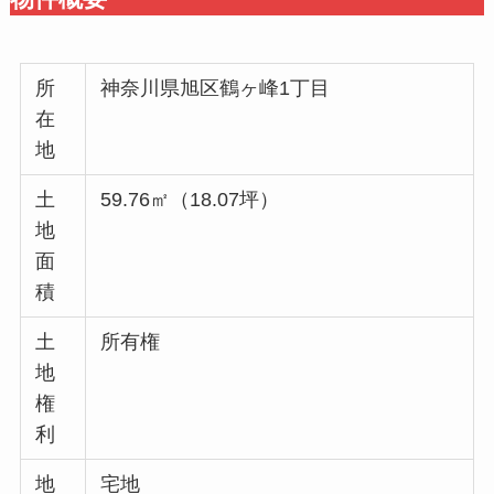
所
神奈川県旭区鶴ヶ峰1丁目
在
地
土
59.76㎡（18.07坪）
地
面
積
土
所有権
地
権
利
地
宅地