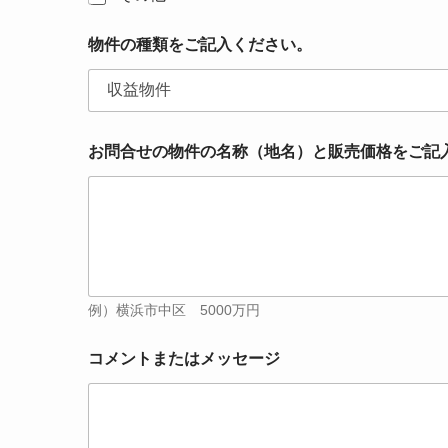
記
入
く
物件の種類をご記入ください。
だ
さ
い
。
電
お問合せの物件の名称（地名）と販売価格をご記
話
番
号
コ
メ
ン
ト
ま
た
例）横浜市中区 5000万円
は
メ
コメントまたはメッセージ
ッ
セ
ー
ジ