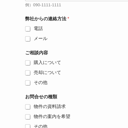
例）090-1111-1111
お
弊社からの連絡方法
*
問
合
電話
せ
の
メール
物
件
の
ご相談内容
名
購入について
称
（
売却について
地
名
その他
）
と
販
お問合せの種類
売
物件の資料請求
価
格
物件の案内を希望
を
ご
その他